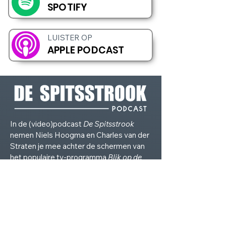
SPOTIFY
LUISTER OP
APPLE PODCAST
In de (video)podcast
De Spitsstrook
nemen Niels Hoogma en Charles van der
Straten je mee achter de schermen van
het populaire tv-programma
Blik op de
Weg
. We delen persoonlijke verhalen en
ervaringen, analyseren verkeerssituaties
en geven praktische tips voor veiliger en
bewuster rijgedrag